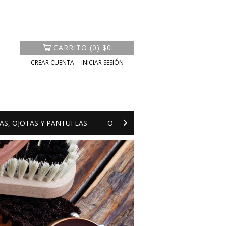
CARRITO
(
0
)
$0
CREAR CUENTA
INICIAR SESIÓN
AS, OJOTAS Y PANTUFLAS
OTROS
QUIÉNES SOMOS